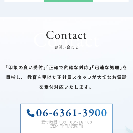
2026/07/17
スタッフBLOG
☆ スタッフBLOG 7/17 ☆
Contact
Contact
2026/07/13
スタッフBLOG
お問い合わせ
☆ スタッフBLOG 7/13 ☆
｢印象の良い受付｣｢正確で的確な対応｣｢迅速な処理｣を
目指し、
教育を受けた正社員スタッフが大切なお電話
を受付対応いたします。
2026/07/07
スタッフBLOG
☆ スタッフBLOG 7/7 ☆
受付時間：09：00～18：00
(定休日:日/祝際日)
2026/07/06
スタッフBLOG