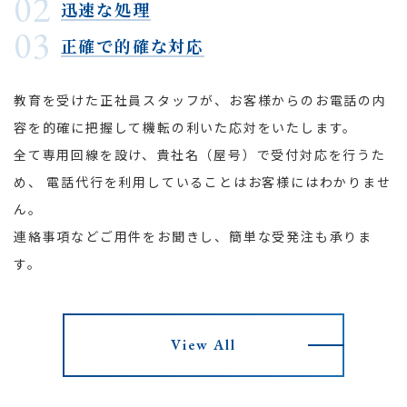
02
の措置を講じます。
迅速な処理
03
個人情報の処理を伴う業務を外部から受託する場合
正確で的確な対応
は、委託者が個人情報を入手した際、本人の同意を得
た上で、適法かつ公正な手段によって収集したもので
あることを確認します。
教育を受けた正社員スタッフが、お客様からのお電話の内
容を的確に把握して機転の利いた応対をいたします。
法令及びその他の規範について
全て専用回線を設け、貴社名（屋号）で受付対応を行うた
当社は、個人情報の保護に関係する日本の法令及びその他
め、
電話代行を利用していることはお客様にはわかりませ
の規範を遵守し、本方針の継続的改善に努めます。
ん。
本人からのお問い合わせ
連絡事項などご用件をお聞きし、簡単な受発注も承りま
す。
本人からの個人情報の取扱いに関するお問い合わせには、
妥当な範囲において、すみやかな対応に努めます。
このページの内容に関するご質問及びお客様がご自身の個
人情報についてご確認されたい場合には、
【TEL：06-636
View All
1-3900】
までお問い合わせください。