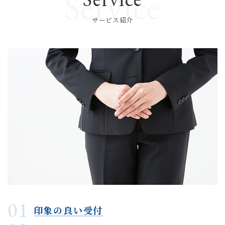
Service
収集にあたっては、利用目的を明確にし、その目的の
ために必要な範囲内にとどめます。
サービス紹介
個人の利益を侵害する可能性が高い機微な情報は、本
人の明確な同意がある場合または法令等の裏付けがあ
る場合以外には収集しません。
当社が個人情報の処理を伴う業務を外部から受託する
場合や外部へ委託する場合は、個人情報に関する秘密
の保持、再委託に関する事項、事故時の責任分担、契
約終了時の個人情報の返却および消去等について定
め、それに従います。
個人情報は、本人の同意を得た範囲内で利用、提供し
ます。
個人情報の管理について
当社が直接収集または外部から業務を受託する際に入
01
手した個人情報は、正確な状態に保ち、不正アクセ
印象の良い受付
ス、紛失・破壊・改ざんおよび漏洩等を防止するため