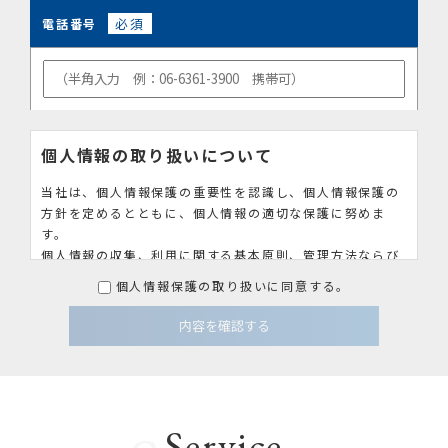
必須
電話番号
個人情報の取り扱いについて
当社は、個人情報保護の重要性を認識し、個人情報保護の
方針を定めるとともに、個人情報の適切な保護に努めま
す。
個人情報の収集、利用に関する基本原則、管理方法ならび
に実効性を持たせる手段として教育・訓練、監査等につい
個人情報保護の取り扱いに同意する。
て以下のとおり規定し、実行して参ります。
個人情報の収集、利用、提供等に関する基本
原則
個人情報を直接収集する際は、適法かつ公正な手段に
Service
より、本人の同意を得た上で行います。