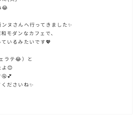
😂
亞ンヌさんへ行ってきました✨
昭和モダンなカフェで、
ているみたいです💖
ェラテ😂）と
よ😊
💕
てくださいね✨