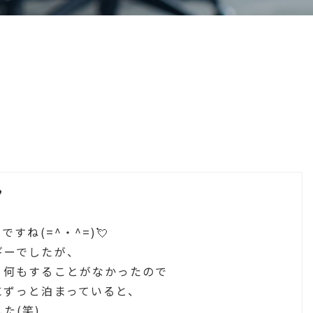

すね(=^・^=)💘
ギーでしたが、
、何もすることがなかったので
にずっと泊まっていると、
た(笑)