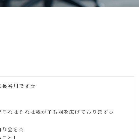
の長谷川です☆
でそれはそれは我が子も羽を広げております☺
泊り会を☆
いこと】